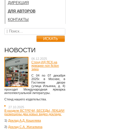
ДИРЕКЦИЯ
ДЛЯ АВТОРОВ
КОНТАКТЫ
НОВОСТИ
06.12.2025
Стенд ИД ЯСК на
ярмарке non fiction
зима
C 04 по 07 декабря
2025г. в Москве, в
Гостином дворе
(улица Ильинка, д. 4)
проходит Международная ярмарка
интеллектуальной литературы.
Стенд нашего издательства.
27.10.2025
В разделе ВСТРЕЧИ, БЕСЕДЫ, ЛЕКЦИИ
размещены два новых видео-доклада:
1)
Доклад А.Д. Кошелева
2)
Доклад С.А. Жигалкина