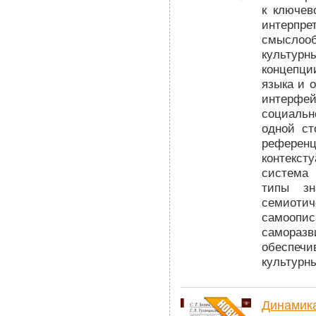
к ключев
интерп
смыслоо
культурн
концепц
языка и 
интерфей
социаль
одной ст
рефере
контекст
система
типы зн
семиот
самоопи
саморазв
обеспеч
культурны
Динамика