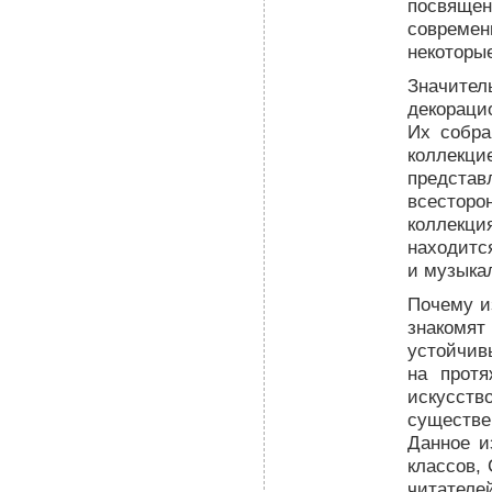
посвяще
современ
некоторы
Значите
декорац
Их собра
коллекци
представ
всестор
коллекци
находитс
и музыкал
Почему и
знакомя
устойчи
на прот
искусс
существ
Данное и
классов, 
читателе