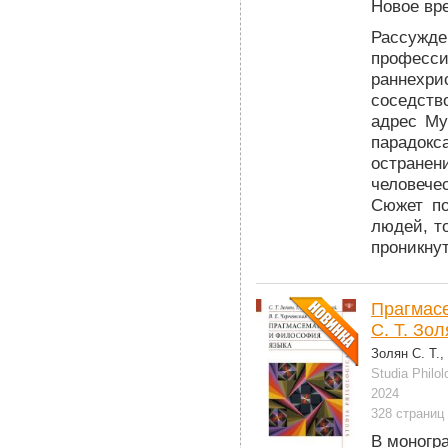
Новое вр
Рассужде
професс
раннехр
соседств
адрес Му
парадокс
остранен
человече
Сюжет по
людей, т
проникну
Прагмасе
С. Т. Зол
Золян С. Т.,
Studia Philol
2024
328 страниц
В моногр