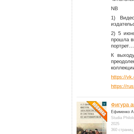
NB
1) Виде
издатель
2) 5 ию
прошла в
портрет…
К выход
преодоле
коллекции
https://v
https://ru
Фигура а
Ефименко А.
Studia Philol
2025
360 страниц