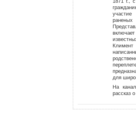
1871 г.,
граждан
участие 
раненых 
Представ
включае
известны
Климент
написан
родствен
перепле
предназна
для широ
На кана
рассказ о