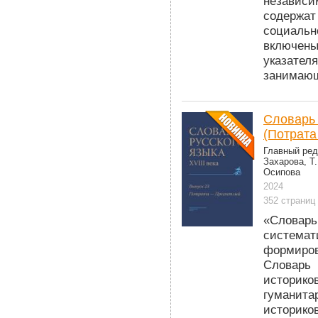
независи
содержа
социаль
включены
указате
занимающ
Словарь 
(Потрат
Главный ред
Захарова, Т.
Осипова
2024
352 страниц
«Словар
система
формиров
Словарь
историк
гуманита
историко