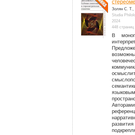
стереоме
Золян С. Т.,
Studia Philol
2024
448 страниц
В моног
интерпр
Предлож
возможны
человеч
коммуник
осмысл
смыслоп
семанти
языковым
простра
Авторами
референц
нарратив
развития
подкреп