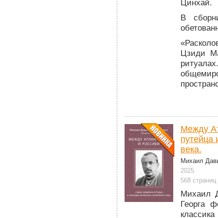
Цинхай.
В сборн
обетован
«Расколо
Цзиди Ма
ритуала
общемир
простран
Между Ат
путейца 
века.
Михаил Дави
2025
568 страниц
Михаил Д
Георга ф
классика