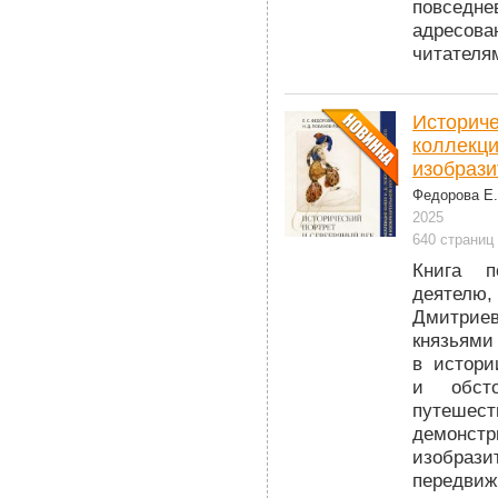
повседн
адресова
читателя
Историче
коллекци
изобрази
Федорова Е.
2025
640 страниц
Книга п
деятелю
Дмитриев
князьям
в истори
и обсто
путешест
демонс
изобраз
передви