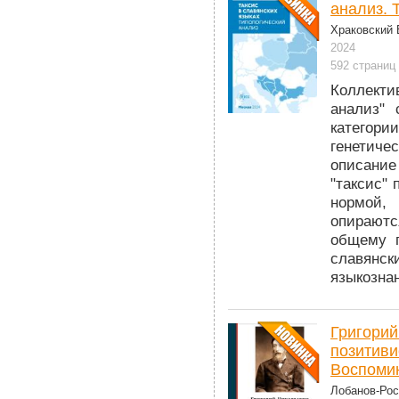
анализ. Т
Храковский В
2024
592 страниц
Коллекти
анализ" 
категор
генетиче
описание
"таксис"
нормой, 
опираютс
общему п
славянск
языкозна
Григорий
позитиви
Воспоми
Лобанов-Рост