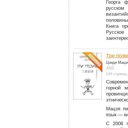
Георга 
русском
византий
половины
Книга пр
Русское
заинтере
Три поэ
Цзиди Мацз
2025
144 страниц
Современ
горной 
провинц
этническ
Мацзя пи
язык — к
С 2006 п