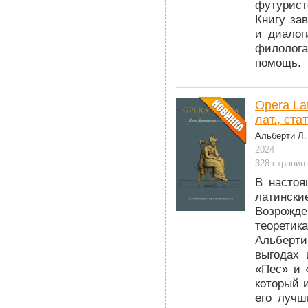
футурист
Книгу за
и диалог
филолога
помощь.
Opera La
лат., ст
Альберти Л.
2024
328 страниц
В настоя
латински
Возрожд
теоретик
Альберти
выгодах 
«Пес» и 
который 
его лучш