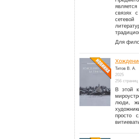
являетс
связях с
сетевой 
литерат
традицио
Для фило
Хождение
Титов В. А.
2025
256 страниц
В этой к
мироустр
люди, ж
художни
просто 
витиеваты