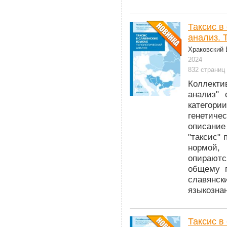
Таксис в
анализ. Т
Храковский В
2024
832 страниц
Коллекти
анализ" 
категор
генетиче
описание
"таксис"
нормой, 
опираютс
общему п
славянск
языкозна
Таксис в