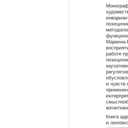
Монограф
художеств
инвариан
позицион
методоло
функциона
Маркина-
восприят
работе п
позицион
каузатив
регуляти
обусловл
и чувств 
применен
интерпре
смыслооб
когнитивн
Книга ад
и лингви