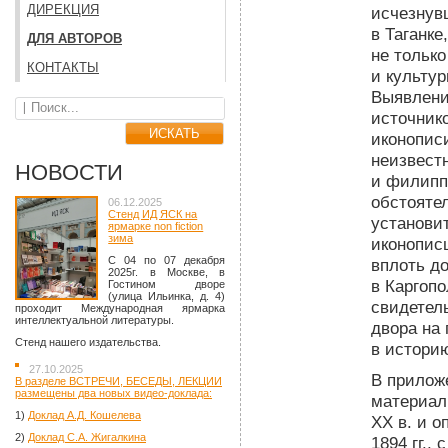
ДИРЕКЦИЯ
исчезнув
в Таганке
ДЛЯ АВТОРОВ
не тольк
КОНТАКТЫ
и культу
Выявлени
источнико
иконопис
неизвест
НОВОСТИ
и филипп
обстояте
06.12.2025
Стенд ИД ЯСК на
установит
ярмарке non fiction
зима
иконопис
C 04 по 07 декабря
вплоть до
2025г. в Москве, в
в Каргоп
Гостином дворе
(улица Ильинка, д. 4)
свидетел
проходит Международная ярмарка
интеллектуальной литературы.
двора на 
Стенд нашего издательства.
в истори
27.10.2025
В прилож
В разделе ВСТРЕЧИ, БЕСЕДЫ, ЛЕКЦИИ
размещены два новых видео-доклада:
материал
1)
Доклад А.Д. Кошелева
XX в. и 
2)
Доклад С.А. Жигалкина
1894 гг.