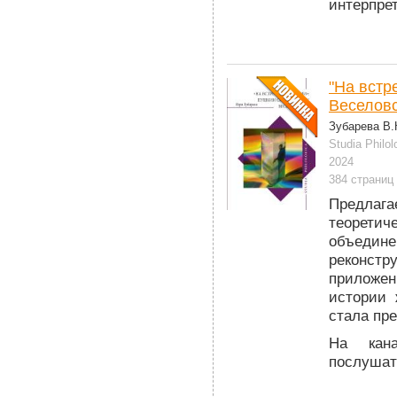
интерпре
"На встр
Веселовс
Зубарева В.
Studia Philol
2024
384 страниц
Предлаг
теорети
объедине
реконстр
приложен
истории 
стала пр
На кан
послушать