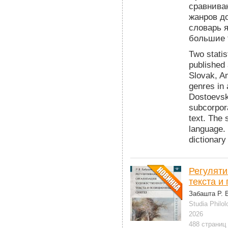
сравнива
жанров д
словарь 
большие 
Two statis
published 
Slovak, Am
genres in
Dostoevsk
subcorpora
text. The 
language. 
dictionary
Регуляти
текста и
Забашта Р. 
Studia Philol
2026
488 страниц