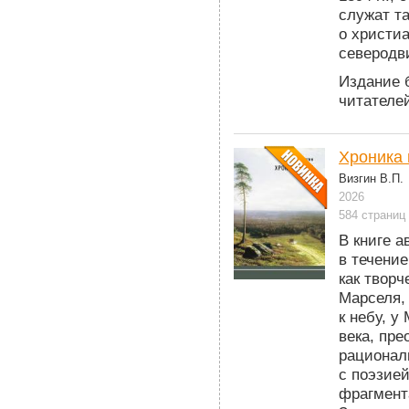
служат т
о христи
северодв
Издание б
читателе
Хроника 
Визгин В.П.
2026
584 страниц
В книге 
в течение
как твор
Марселя,
к небу, 
века, пр
рационал
с поэзие
фрагмент