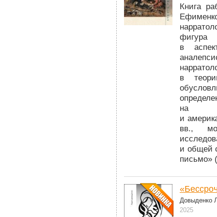
Книга ра
Ефименк
нарратол
фигура
в аспек
аналепс
нарратол
в теори
обуслов
определе
на ма
и америк
вв., мо
исследов
и общей 
письмо» (
«Бессро
Довыденко Л
2025