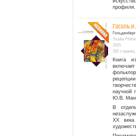
искусств
профиля.
Гоголь и
Гольденберг
Studia Philol
2025
392 страниц
Книга и
включает
фольклор
рецепции
творчест
научной 
Ю.В. Ман
В отдел
незаслуж
XX века
художест
Предмето