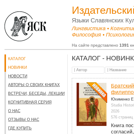
Издательски
Языки Cлавянских Ку
Лингвистика • Когнити
Философия • Психология
На сайте представлено
1391
кн
КАТАЛОГ - НОВИН
КАТАЛОГ
НОВИНКИ
НОВОСТИ
АВТОРЫ О СВОИХ КНИГАХ
Братский
филиппо
ВСТРЕЧИ, БЕСЕДЫ, ЛЕКЦИИ
Юхименко Е
КОГНИТИВНАЯ СЕРИЯ
Studia Histor
О НАС
2026
576 страниц
ОТЗЫВЫ О НАС
Книга по
ГДЕ КУПИТЬ
согласий