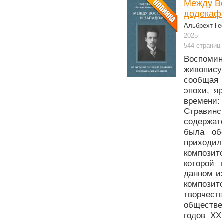
Между Во
додекаф
Альбрехт Ге
2025
544 страниц
Воспомин
живопис
сообщая 
эпохи, я
времени
Стравинс
содержат
была об
приходил
компози
которой
данном и
компози
творчес
обществе
годов XX