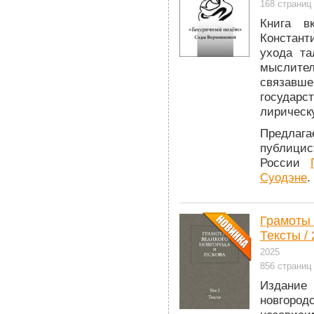
168 страниц
Книга в
Констант
ухода та
мыслите
связавш
государс
лирическ
Предлага
публици
России
Суодэне
.
Грамоты 
Тексты / 
2025
856 страниц
Издание
новгоро