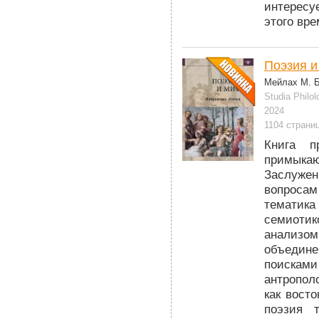
интересу
этого вре
Поэзия и
Мейлах М. Б
Studia Philol
2024
1104 страни
Книга п
примыка
Заслужен
вопросам
тематика
семиотик
анализом
объедин
поискам
антропол
как вост
поэзия 