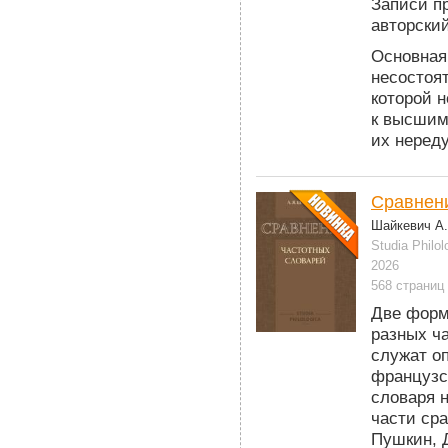
Записи п
авторский
Основная
несостоя
которой н
к высшим
их неред
Сравнени
Шайкевич А.
Studia Philol
2026
568 страниц
Две форм
разных ч
служат оп
французск
словаря н
части ср
Пушкин, Д