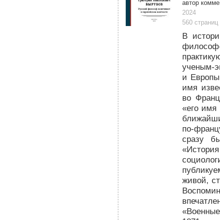
автор коммен
2024
560 страниц
В истории
философ
практику
ученым-э
и Европы
имя изве
во Франц
«его имя
ближайши
по-фран
сразу б
«История
социолог
публикуе
живой, ст
Воспомин
впечатле
«Военны