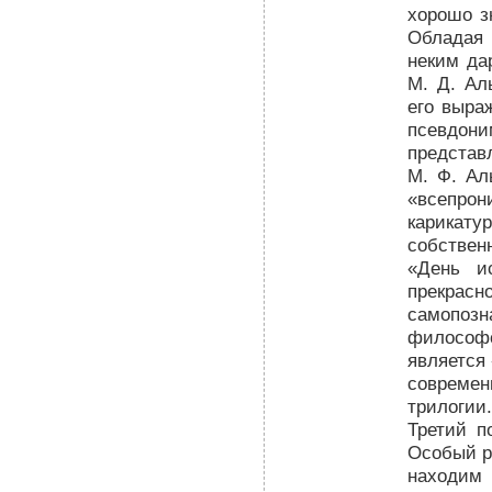
хорошо з
Обладая
неким да
М. Д. Ал
его выра
псевдон
предста
М. Ф. Ал
«всепрон
карикат
собстве
«День и
прекрас
самопоз
филосо
является
совреме
трилоги
Третий п
Особый р
находим 