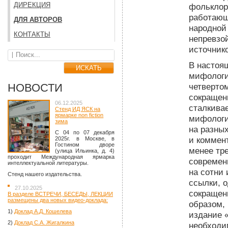
ДИРЕКЦИЯ
фольклор
работающ
ДЛЯ АВТОРОВ
народной
КОНТАКТЫ
непревзо
источник
В настоя
мифологи
НОВОСТИ
четвертом
сокращен
06.12.2025
сталкива
Стенд ИД ЯСК на
ярмарке non fiction
мифологи
зима
на разных
C 04 по 07 декабря
и коммен
2025г. в Москве, в
Гостином дворе
менее тре
(улица Ильинка, д. 4)
проходит Международная ярмарка
современ
интеллектуальной литературы.
на сотни 
Стенд нашего издательства.
ссылки, о
27.10.2025
сокращен
В разделе ВСТРЕЧИ, БЕСЕДЫ, ЛЕКЦИИ
размещены два новых видео-доклада:
образом,
1)
Доклад А.Д. Кошелева
издание 
2)
Доклад С.А. Жигалкина
необходи