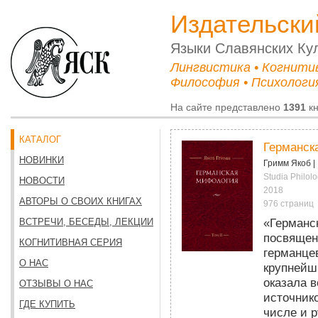
Издательски
Языки Cлавянских Ку
Лингвистика • Когнити
Философия • Психология
На сайте представлено
1391
кн
КАТАЛОГ
Германска
НОВИНКИ
Гримм Якоб
|
Studia Philolo
НОВОСТИ
2018
АВТОРЫ О СВОИХ КНИГАХ
976 страниц
«Германс
ВСТРЕЧИ, БЕСЕДЫ, ЛЕКЦИИ
посвящен
КОГНИТИВНАЯ СЕРИЯ
германце
О НАС
крупнейши
оказала 
ОТЗЫВЫ О НАС
источник
ГДЕ КУПИТЬ
числе и 