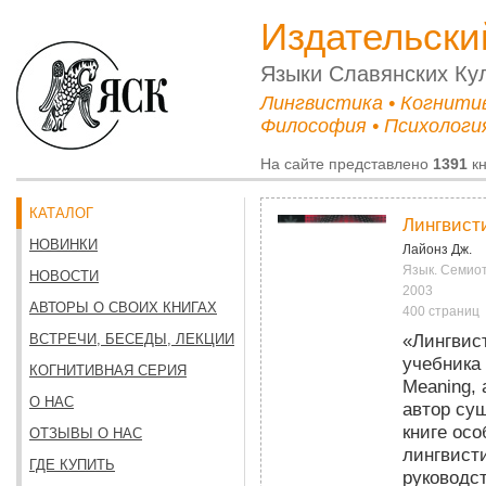
Издательски
Языки Cлавянских Ку
Лингвистика • Когнити
Философия • Психология
На сайте представлено
1391
кн
КАТАЛОГ
Лингвист
НОВИНКИ
Лайонз Дж.
Язык. Семиот
НОВОСТИ
2003
АВТОРЫ О СВОИХ КНИГАХ
400 страниц
«Лингвис
ВСТРЕЧИ, БЕСЕДЫ, ЛЕКЦИИ
учебника 
КОГНИТИВНАЯ СЕРИЯ
Meaning, 
О НАС
автор су
книге ос
ОТЗЫВЫ О НАС
лингвист
ГДЕ КУПИТЬ
руководс