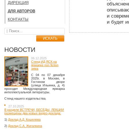
ДИРЕКЦИЯ
объяснен
описываю
ДЛЯ АВТОРОВ
и соврем
КОНТАКТЫ
и будет и
НОВОСТИ
06.12.2025
Стенд ИД ЯСК на
ярмарке non fiction
зима
C 04 по 07 декабря
2025г. в Москве, в
Гостином дворе
(улица Ильинка, д. 4)
проходит Международная ярмарка
интеллектуальной литературы.
Стенд нашего издательства.
27.10.2025
В разделе ВСТРЕЧИ, БЕСЕДЫ, ЛЕКЦИИ
размещены два новых видео-доклада:
1)
Доклад А.Д. Кошелева
2)
Доклад С.А. Жигалкина