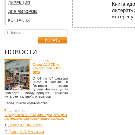
ДИРЕКЦИЯ
Книга ад
литерату
ДЛЯ АВТОРОВ
интересу
КОНТАКТЫ
НОВОСТИ
06.12.2025
Стенд ИД ЯСК на
ярмарке non fiction
зима
C 04 по 07 декабря
2025г. в Москве, в
Гостином дворе
(улица Ильинка, д. 4)
проходит Международная ярмарка
интеллектуальной литературы.
Стенд нашего издательства.
27.10.2025
В разделе ВСТРЕЧИ, БЕСЕДЫ, ЛЕКЦИИ
размещены два новых видео-доклада:
1)
Доклад А.Д. Кошелева
2)
Доклад С.А. Жигалкина