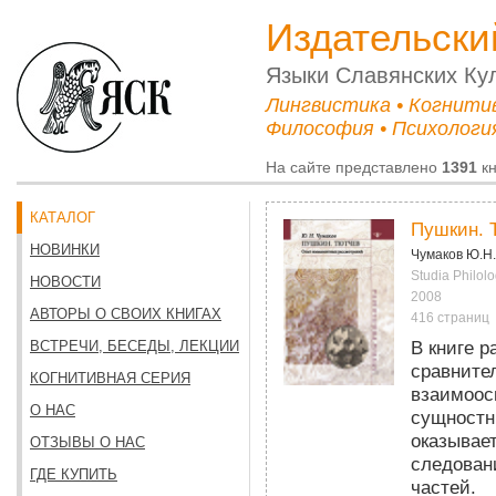
Издательски
Языки Cлавянских Ку
Лингвистика • Когнити
Философия • Психология
На сайте представлено
1391
кн
КАТАЛОГ
Пушкин. 
НОВИНКИ
Чумаков Ю.Н.
Studia Philolo
НОВОСТИ
2008
АВТОРЫ О СВОИХ КНИГАХ
416 страниц
В книге р
ВСТРЕЧИ, БЕСЕДЫ, ЛЕКЦИИ
сравнител
КОГНИТИВНАЯ СЕРИЯ
взаимоос
О НАС
сущностн
оказывае
ОТЗЫВЫ О НАС
следован
ГДЕ КУПИТЬ
частей.