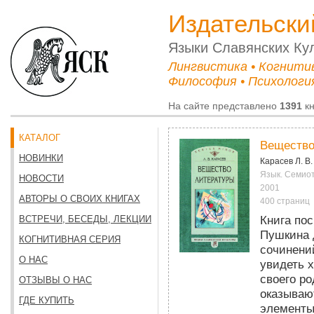
Издательски
Языки Cлавянских Ку
Лингвистика • Когнити
Философия • Психология
На сайте представлено
1391
кн
КАТАЛОГ
Вещество
НОВИНКИ
Карасев Л. В.
Язык. Семиот
НОВОСТИ
2001
АВТОРЫ О СВОИХ КНИГАХ
400 страниц
Книга по
ВСТРЕЧИ, БЕСЕДЫ, ЛЕКЦИИ
Пушкина д
КОГНИТИВНАЯ СЕРИЯ
сочинени
О НАС
увидеть 
своего ро
ОТЗЫВЫ О НАС
оказываю
ГДЕ КУПИТЬ
элементы