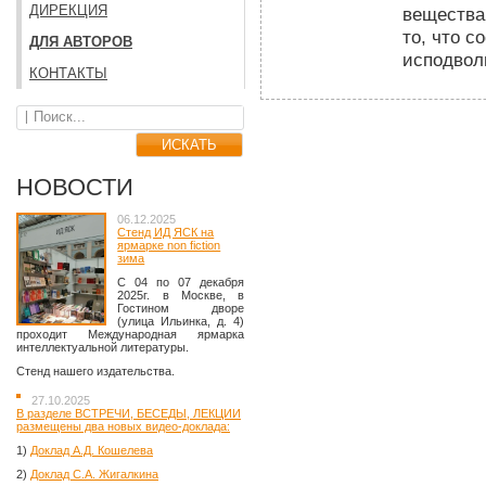
ДИРЕКЦИЯ
вещества
то, что с
ДЛЯ АВТОРОВ
исподвол
КОНТАКТЫ
НОВОСТИ
06.12.2025
Стенд ИД ЯСК на
ярмарке non fiction
зима
C 04 по 07 декабря
2025г. в Москве, в
Гостином дворе
(улица Ильинка, д. 4)
проходит Международная ярмарка
интеллектуальной литературы.
Стенд нашего издательства.
27.10.2025
В разделе ВСТРЕЧИ, БЕСЕДЫ, ЛЕКЦИИ
размещены два новых видео-доклада:
1)
Доклад А.Д. Кошелева
2)
Доклад С.А. Жигалкина