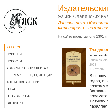
Издательски
Языки Cлавянских Ку
Лингвистика • Когнити
Философия • Психология
На сайте представлено
1391
кн
КАТАЛОГ
Три дога
НОВИНКИ
Успенский Ф. 
Studia philolo
НОВОСТИ
2008
АВТОРЫ О СВОИХ КНИГАХ
112 страниц
В основу 
ВСТРЕЧИ, БЕСЕДЫ, ЛЕКЦИИ
годов, в
КОГНИТИВНАЯ СЕРИЯ
прокоммен
О НАС
Заглавны
предмето
ОТЗЫВЫ О НАС
Тютчеву 
ГДЕ КУПИТЬ
параллел