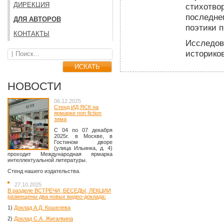
ДИРЕКЦИЯ
стихотвор
последне
ДЛЯ АВТОРОВ
поэтики 
КОНТАКТЫ
Исследова
историко
НОВОСТИ
06.12.2025
Стенд ИД ЯСК на
ярмарке non fiction
зима
C 04 по 07 декабря
2025г. в Москве, в
Гостином дворе
(улица Ильинка, д. 4)
проходит Международная ярмарка
интеллектуальной литературы.
Стенд нашего издательства.
27.10.2025
В разделе ВСТРЕЧИ, БЕСЕДЫ, ЛЕКЦИИ
размещены два новых видео-доклада:
1)
Доклад А.Д. Кошелева
2)
Доклад С.А. Жигалкина