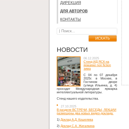
ДИРЕКЦИЯ
ДЛЯ АВТОРОВ
КОНТАКТЫ
НОВОСТИ
06.12.2025
Стенд ИД ЯСК на
ярмарке non fiction
зима
C 04 по 07 декабря
2025г. в Москве, в
Гостином дворе
(улица Ильинка, д. 4)
проходит Международная ярмарка
интеллектуальной литературы.
Стенд нашего издательства.
27.10.2025
В разделе ВСТРЕЧИ, БЕСЕДЫ, ЛЕКЦИИ
размещены два новых видео-доклада:
1)
Доклад А.Д. Кошелева
2)
Доклад С.А. Жигалкина