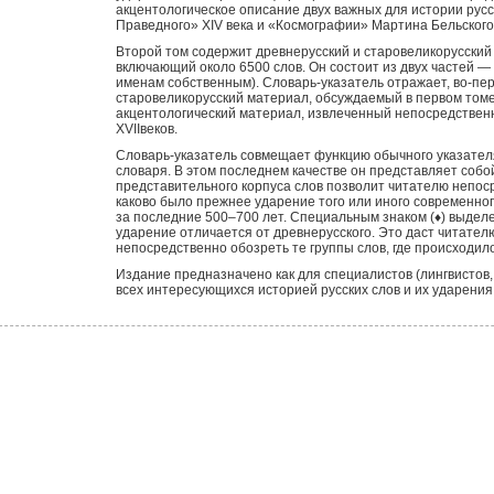
акцентологическое описание двух важных для истории рус
Праведного» XIV века и «Космографии» Мартина Бельского 
Второй том содержит древнерусский и старовеликорусский 
включающий около 6500 слов. Он состоит из двух частей 
именам собственным). Словарь-указатель отражает, во-пер
старовеликорусский материал, обсуждаемый в первом томе
акцентологический материал, извлеченный непосредствен
XVII
веков.
Словарь-указатель совмещает функцию обычного указателя
словаря. В этом последнем качестве он представляет собо
представительного корпуса слов позволит читателю непоср
каково было прежнее ударение того или иного современного
за последние 500–700 лет. Специальным знаком (♦) выдел
ударение отличается от древнерусского. Это даст читате
непосредственно обозреть те группы слов, где происходил
Издание предназначено как для специалистов (лингвистов, 
всех интересующихся историей русских слов и их ударения