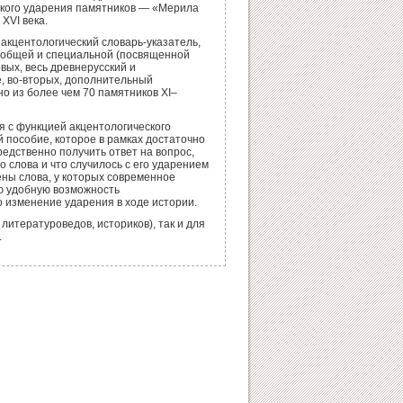
ского ударения памятников — «Мерила
XVI века.
акцентологический словарь-указатель,
— общей и специальной (посвященной
вых, весь древнерусский и
, во-вторых, дополнительный
но из более чем 70 памятников
XI
–
 с функцией акцентологического
й пособие, которое в рамках достаточно
едственно получить ответ на вопрос,
 слова и что случилось с его ударением
ены слова, у которых современное
лю удобную возможность
о изменение ударения в ходе истории.
литературоведов, историков), так и для
.