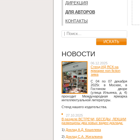
ДИРЕКЦИЯ
ДЛЯ АВТОРОВ
КОНТАКТЫ
НОВОСТИ
06.12.2025
Стенд ИД ЯСК на
ярмарке non fiction
зима
C 04 по 07 декабря
2025г. в Москве, в
Гостином дворе
(улица Ильинка, д. 4)
проходит Международная ярмарка
интеллектуальной литературы.
Стенд нашего издательства.
27.10.2025
В разделе ВСТРЕЧИ, БЕСЕДЫ, ЛЕКЦИИ
размещены два новых видео-доклада:
1)
Доклад А.Д. Кошелева
2)
Доклад С.А. Жигалкина