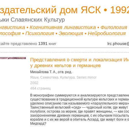
здательский дом ЯСК • 199
ыки Cлавянских Культур
нгвистика • Когнитивная лингвистика • Филология
лософия • Психология • Эволюция • Нейробиология
сайте представлено
1391
книг
lrc.phouse
Представления о смерти и локализация И
у древних кельтов и германцев
Михайлова Т. А., отв. ред.
Язык. Семиотика. Культура. Series minor
2002
464 страниц
В монографии суммируются и анализируются представлени
существовании в традиционной культуре кельтских и герма
уделено описанию так называемого «параллельного мира» 
Таинственный кельтский «сид» — чудесный холм, где живут
полубоги, острова за морем, где правят женщины, — как со
захоронениями древних германцев, с их обычаем посылат
корабле и с их же верой в обитель Асгард, где живут боги 
Мидгард?