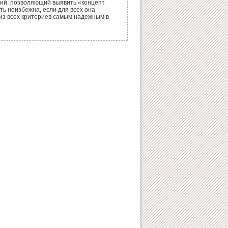
ций, позволяющий выявить «концепт
ь неизбежна, если для всех она
И из всех критериев самым надежным в