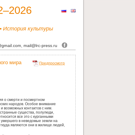
2–2026
 • История культуры
@gmail.com, mail@lrc-press.ru
ного мира
Предпросмотр
я о смерти и посмертном
нских народов. Особое внимание
и возможных контактов с ним.
 странные существа, полулюди,
относится все это с курганными
ь умершего в неведомые земли на
и откуда являются они в жилище людей,